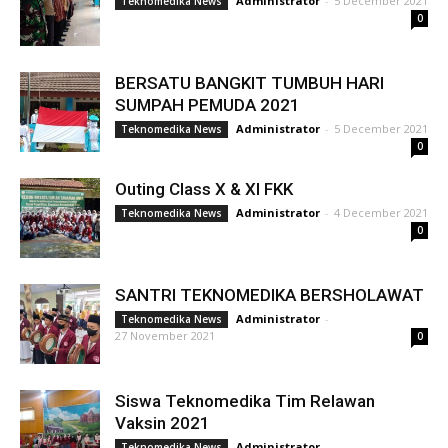
Administrator
-
5 December 2021
Teknomedika News
0
BERSATU BANGKIT TUMBUH HARI
SUMPAH PEMUDA 2021
Administrator
-
5 December 2021
Teknomedika News
0
Outing Class X & XI FKK
Administrator
-
4 December 2021
Teknomedika News
0
SANTRI TEKNOMEDIKA BERSHOLAWAT
Administrator
-
Teknomedika News
27 November 2021
0
Siswa Teknomedika Tim Relawan
Vaksin 2021
Administrator
-
Teknomedika News