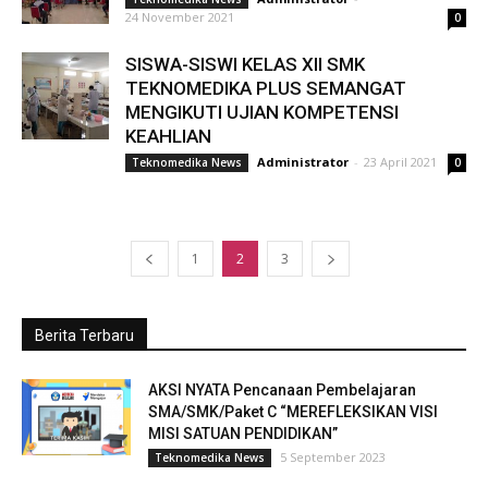
24 November 2021
0
SISWA-SISWI KELAS XII SMK
TEKNOMEDIKA PLUS SEMANGAT
MENGIKUTI UJIAN KOMPETENSI
KEAHLIAN
Administrator
-
23 April 2021
Teknomedika News
0
1
2
3
Berita Terbaru
AKSI NYATA Pencanaan Pembelajaran
SMA/SMK/Paket C “MEREFLEKSIKAN VISI
MISI SATUAN PENDIDIKAN”
5 September 2023
Teknomedika News