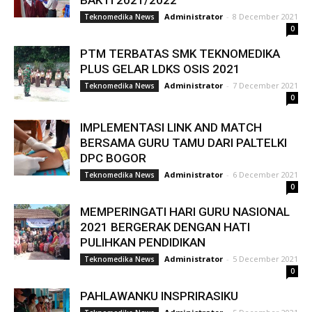
BAKTI 2021/2022
Administrator
-
8 December 2021
Teknomedika News
0
PTM TERBATAS SMK TEKNOMEDIKA
PLUS GELAR LDKS OSIS 2021
Administrator
-
7 December 2021
Teknomedika News
0
IMPLEMENTASI LINK AND MATCH
BERSAMA GURU TAMU DARI PALTELKI
DPC BOGOR
Administrator
-
6 December 2021
Teknomedika News
0
MEMPERINGATI HARI GURU NASIONAL
2021 BERGERAK DENGAN HATI
PULIHKAN PENDIDIKAN
Administrator
-
5 December 2021
Teknomedika News
0
PAHLAWANKU INSPRIRASIKU