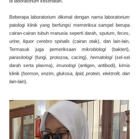
di laboratorium kesehatan.
Beberapa laboratorium dikenal dengan nama laboratorium
patologi klinik yang berfungsi memeriksa sampel berupa
cairan-cairan tubuh manusia seperti darah, sputum,
feces
,
urine
,
liquor cerebro
spinalis
(cairan otak), dan lain-lain.
Termasuk juga pemeriksaan
mikrobiologi
(bakteri),
parasitologi
(fungi, protozoa, cacing),
hematologi
(sel-sel
darah serta plasma),
imunologi
(antigen, antibodi), kimia
klinik (
hormon, enzim, glukosa, lipid, protein, elektrolit, dan
lain-lain
).