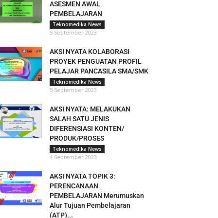
ASESMEN AWAL
PEMBELAJARAN
Teknomedika News
5 September 2023
AKSI NYATA KOLABORASI
PROYEK PENGUATAN PROFIL
PELAJAR PANCASILA SMA/SMK
Teknomedika News
5 September 2023
AKSI NYATA: MELAKUKAN
SALAH SATU JENIS
DIFERENSIASI KONTEN/
PRODUK/PROSES
Teknomedika News
4 September 2023
AKSI NYATA TOPIK 3:
PERENCANAAN
PEMBELAJARAN Merumuskan
Alur Tujuan Pembelajaran
(ATP)...