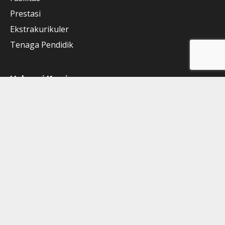
Prestasi
Ekstrakurikuler
Tenaga Pendidik
Hubungi Kami
Jalan Kaum Pandak Alok No. 8 RT. 002/003 Karadenan Kec.
Cibinong Kab. Bogor
0251 - 8654806
0251 - 7503763
smk.teknomedika@gmail.com
Lihat Google Maps