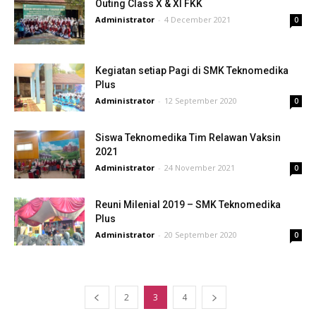
Outing Class X & XI FKK
Administrator
-
4 December 2021
0
Kegiatan setiap Pagi di SMK Teknomedika
Plus
Administrator
-
12 September 2020
0
Siswa Teknomedika Tim Relawan Vaksin
2021
Administrator
-
24 November 2021
0
Reuni Milenial 2019 – SMK Teknomedika
Plus
Administrator
-
20 September 2020
0
2
3
4