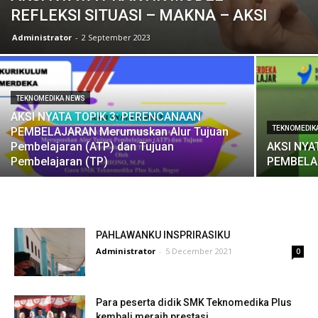
REFLEKSI SITUASI – MAKNA – AKSI
Administrator
-
2 September 2023
TEKNOMEDIKA NEWS
AKSI NYATA TOPIK 3: PERENCANAAN
TEKNOMEDIK
PEMBELAJARAN Merumuskan Alur Tujuan
Pembelajaran (ATP) dan Tujuan
AKSI NY
Pembelajaran (TP)
PEMBELA
PAHLAWANKU INSPRIRASIKU
Administrator
-
5 December 2021
0
Para peserta didik SMK Teknomedika Plus
kembali meraih prestasi