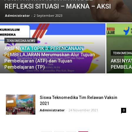
REFLEKSI SITUASI – MAKNA – AKSI
Administrator
-
2 September 2023
TEKNOMEDIKA NEWS
AKSI NYATA TOPIK 3: PERENCANAAN
TEKNOMEDIK
PEMBELAJARAN Merumuskan Alur Tujuan
Pembelajaran (ATP) dan Tujuan
AKSI NY
Pembelajaran (TP)
PEMBELA
Siswa Teknomedika Tim Relawan Vaksin
2021
Administrator
-
24 November 2021
0