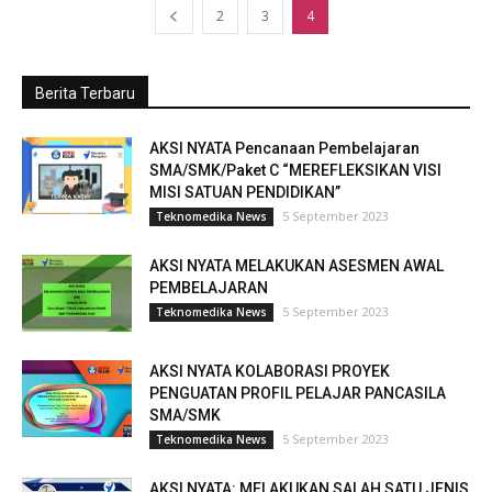
2
3
4
Berita Terbaru
AKSI NYATA Pencanaan Pembelajaran
SMA/SMK/Paket C “MEREFLEKSIKAN VISI
MISI SATUAN PENDIDIKAN”
5 September 2023
Teknomedika News
AKSI NYATA MELAKUKAN ASESMEN AWAL
PEMBELAJARAN
5 September 2023
Teknomedika News
AKSI NYATA KOLABORASI PROYEK
PENGUATAN PROFIL PELAJAR PANCASILA
SMA/SMK
5 September 2023
Teknomedika News
AKSI NYATA: MELAKUKAN SALAH SATU JENIS