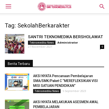
Tag: SekolahBerkarakter
SANTRI TEKNOMEDIKA BERSHOLAWAT
Administrator
-
Teknomedika News
27 November 2021
0
Berita Terbaru
AKSI NYATA Pencanaan Pembelajaran
SMA/SMK/Paket C “MEREFLEKSIKAN VISI
MISI SATUAN PENDIDIKAN”
5 September 2023
Teknomedika News
AKSI NYATA MELAKUKAN ASESMEN AWAL
PEMBELAJARAN